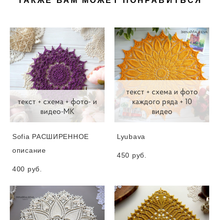
ТАКЖЕ ВАМ МОЖЕТ ПОНРАВИТЬСЯ
текст + схема и фото
текст + схема + фото- и
каждого ряда + 10
видео-МК
видео
Sofia РАСШИРЕННОЕ
Lyubava
описание
450 pуб.
400 pуб.