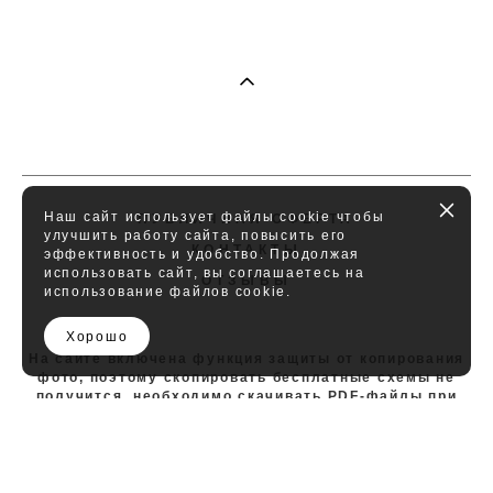
Наш сайт использует файлы cookie чтобы
ПУБЛИЧНАЯ ОФЕРТА
улучшить работу сайта, повысить его
КОНТАКТЫ
эффективность и удобство. Продолжая
использовать сайт, вы соглашаетесь на
ОТЗЫВЫ
использование файлов cookie.
Хорошо
На сайте включена функция защиты от копирования
фото, поэтому скопировать бесплатные схемы не
получится, необходимо скачивать PDF-файлы при
наличии ссылок на них.
Самозанятая Малеева Ирина Геннадьевна, ИНН
391104660619, Калининградская область.