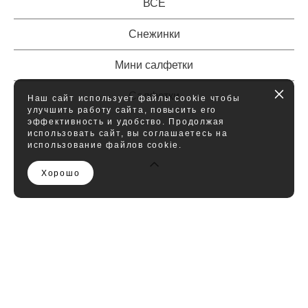
ВСЕ
Снежинки
Мини салфетки
Салфетки
Наш сайт использует файлы cookie чтобы
улучшить работу сайта, повысить его
эффективность и удобство. Продолжая
использовать сайт, вы соглашаетесь на
использование файлов cookie.
Хорошо
ПУБЛИЧНАЯ ОФЕРТА
КОНТАКТЫ
ОТЗЫВЫ